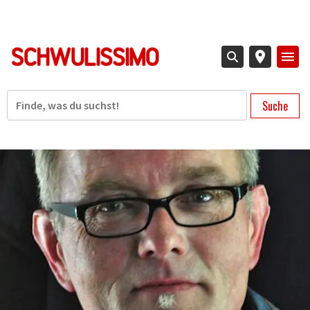
Direkt
zum
Inhalt
Suche