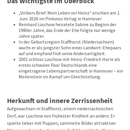
Das Wichtigste im Überblick
„Volkers Brief. Mein Leben vor Heinz“ erschien am 1.
Juni 2026 im Pinkvoss Verlag in Hannover.
Reinhard Lüschow heiratete Sabine zu Beginn der
1980er Jahre, das Ende der Ehe folgte nur wenige
Jahre später.
In der Geburtsregion Staffhorst (Niedersachsen)
wuchs er als jüngster Sohn eines Landwirt-Ehepaars
auf und empfand früh seine Andersartigkeit.
2001 schloss Lüschow mit Heinz-Friedrich Harre als
erstes schwules Paar Deutschlands eine
eingetragene Lebenspartnerschaft in Hannover – ein
Meilenstein im Kampf um Gleichstellung.
Herkunft und innere Zerrissenheit
Aufgewachsen in Staffhorst, einem niedersächsischen
Dorf, war Lüschow von frühester Kindheit an anders: Er
spielte lieber mit Puppen, sammelte Bilder attraktiver