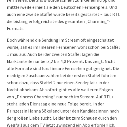
Fernsehen. Die Show wurde schnell zum Geheimtipp und
mittlerweile erhielt sie den Deutschen Fernsehpreis. Und
auch eine zweite Staffel wurde bereits gestartet – laut RTL
die bislang erfolgreichste des gesamten „Charming“-
Formats.
Doch während die Sendung im Stream oft eingeschaltet
wurde, sah es im linearen Fernsehen wohl schon bei Staffel
1 mau aus. Auch bei der zweiten Staffel lagen die
Marktanteile nur bei 3,2 bis 4,0 Prozent. Das zeigt: Nicht
alle Formate sind fürs lineare Fernsehen gut geeignet. Die
niedrigen Zuschauerzahlen bei der ersten Staffel führten
schon dazu, dass Staffel 2 nur einen Sendeplatz in der
Nacht abbekam. Ab sofort gibt es alle weiteren Folgen
von „Princess Charming“ nur noch im Stream. Auf RTL+
steht jeden Dienstag eine neue Folge bereit, in der
Prinzessin Hanna Sökeland unter den Kandidatinnen nach
der großen Liebe sucht. Leider ist zum Schauen durch den
Wegfall aus dem TV jetzt zwingend ein Abo erforderlich.