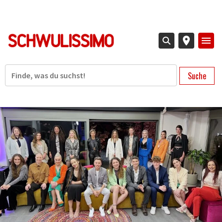
Direkt
zum
Inhalt
Suche