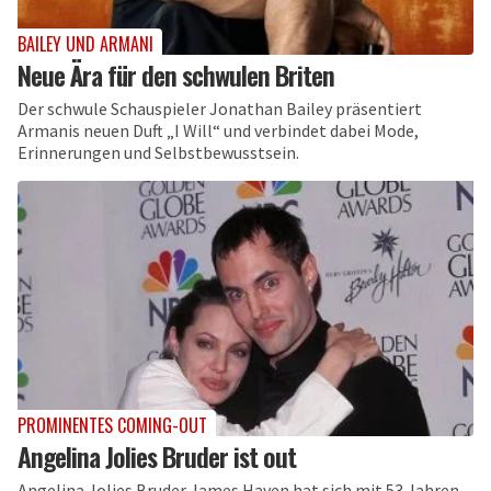
BAILEY UND ARMANI
Neue Ära für den schwulen Briten
Der schwule Schauspieler Jonathan Bailey präsentiert
Armanis neuen Duft „I Will“ und verbindet dabei Mode,
Erinnerungen und Selbstbewusstsein.
PROMINENTES COMING-OUT
Angelina Jolies Bruder ist out
Angelina Jolies Bruder James Haven hat sich mit 53 Jahren