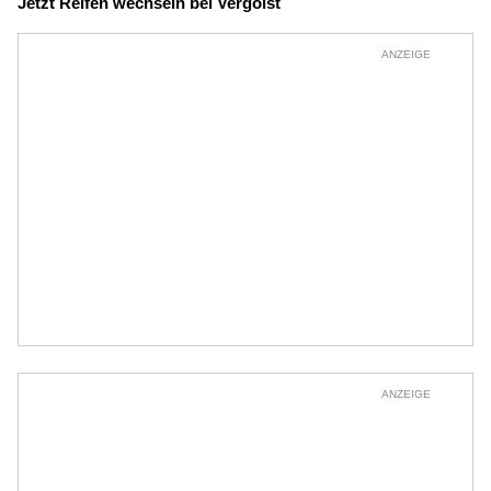
Jetzt Reifen wechseln bei Vergölst
ANZEIGE
ANZEIGE