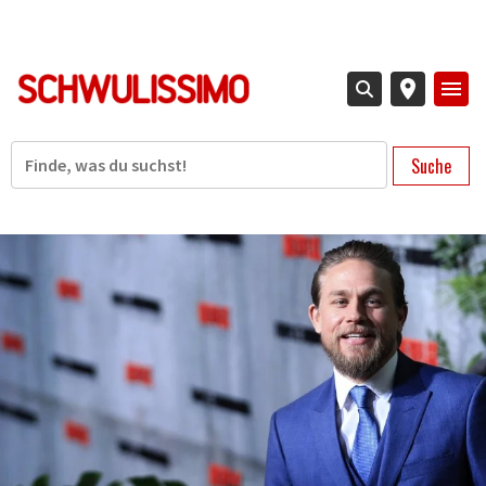
Direkt
zum
Inhalt
Suche