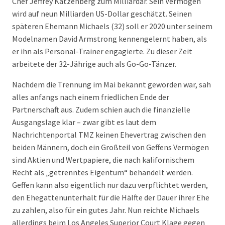
Chef Jeffrey Katzenberg zum Milliardär. Sein Vermögen
wird auf neun Milliarden US-Dollar geschätzt. Seinen
späteren Ehemann Michaels (32) soll er 2020 unter seinem
Modelnamen David Armstrong kennengelernt haben, als
er ihn als Personal-Trainer engagierte. Zu dieser Zeit
arbeitete der 32-Jährige auch als Go-Go-Tänzer.
Nachdem die Trennung im Mai bekannt geworden war, sah
alles anfangs nach einem friedlichen Ende der
Partnerschaft aus. Zudem schien auch die finanzielle
Ausgangslage klar – zwar gibt es laut dem
Nachrichtenportal TMZ keinen Ehevertrag zwischen den
beiden Männern, doch ein Großteil von Geffens Vermögen
sind Aktien und Wertpapiere, die nach kalifornischem
Recht als „getrenntes Eigentum“ behandelt werden.
Geffen kann also eigentlich nur dazu verpflichtet werden,
den Ehegattenunterhalt für die Hälfte der Dauer ihrer Ehe
zu zahlen, also für ein gutes Jahr. Nun reichte Michaels
allerdings beim Los Angeles Superior Court Klage gegen