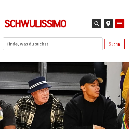
Direkt
zum
Inhalt
Suche