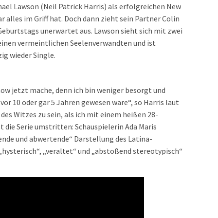
ael Lawson (Neil Patrick Harris) als erfolgreichen New
 alles im Griff hat. Doch dann zieht sein Partner Colin
Geburtstags unerwartet aus. Lawson sieht sich mit zwei
seinen vermeintlichen Seelenverwandten und ist
ig wieder Single.
 Show jetzt mache, denn ich bin weniger besorgt und
h vor 10 oder gar 5 Jahren gewesen wäre“, so Harris laut
e des Witzes zu sein, als ich mit einem heißen 28-
t die Serie umstritten: Schauspielerin Ada Maris
zende und abwertende“ Darstellung des Latina-
„hysterisch“, „veraltet“ und „abstoßend stereotypisch“