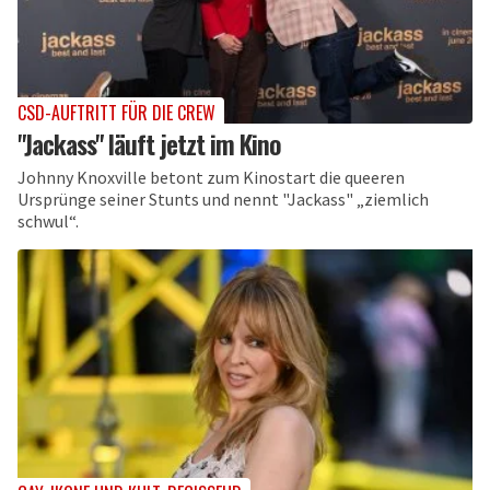
CSD-AUFTRITT FÜR DIE CREW
"Jackass" läuft jetzt im Kino
Johnny Knoxville betont zum Kinostart die queeren
Ursprünge seiner Stunts und nennt "Jackass" „ziemlich
schwul“.