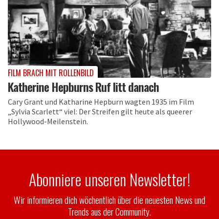
FILM BRACH MIT ROLLENBILD
Katherine Hepburns Ruf litt danach
Cary Grant und Katharine Hepburn wagten 1935 im Film
„Sylvia Scarlett“ viel: Der Streifen gilt heute als queerer
Hollywood-Meilenstein.
Abonniere unseren Newsletter!
Wir informieren dich wöchentlich über die neuesten News und
Trends aus der Community.