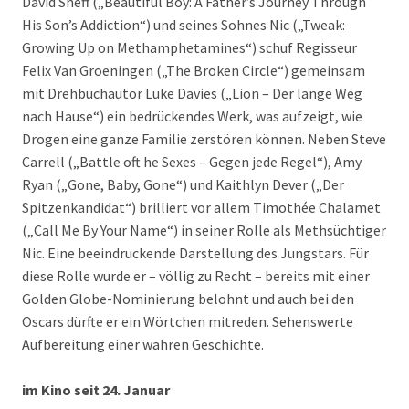
David Sheff („Beautiful Boy: A Father’s Journey Through
His Son’s Addiction“) und seines Sohnes Nic („Tweak:
Growing Up on Methamphetamines“) schuf Regisseur
Felix Van Groeningen („The Broken Circle“) gemeinsam
mit Drehbuchautor Luke Davies („Lion – Der lange Weg
nach Hause“) ein bedrückendes Werk, was aufzeigt, wie
Drogen eine ganze Familie zerstören können. Neben Steve
Carrell („Battle oft he Sexes – Gegen jede Regel“), Amy
Ryan („Gone, Baby, Gone“) und Kaithlyn Dever („Der
Spitzenkandidat“) brilliert vor allem Timothée Chalamet
(„Call Me By Your Name“) in seiner Rolle als Methsüchtiger
Nic. Eine beeindruckende Darstellung des Jungstars. Für
diese Rolle wurde er – völlig zu Recht – bereits mit einer
Golden Globe-Nominierung belohnt und auch bei den
Oscars dürfte er ein Wörtchen mitreden. Sehenswerte
Aufbereitung einer wahren Geschichte.
im Kino seit 24. Januar