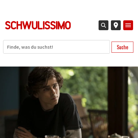
Direkt
zum
Inhalt
Suche