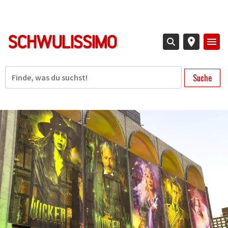
Direkt
zum
Inhalt
Suche