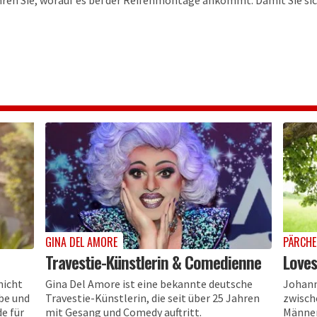
hren Sie, worauf es bei der Reifenmontage ankommt. Damit Sie sic
GINA DEL AMORE
PÄRCHE
Travestie-Künstlerin & Comedienne
Loves
nicht
Gina Del Amore ist eine bekannte deutsche
Johann
ebe und
Travestie-Künstlerin, die seit über 25 Jahren
zwisch
e für
mit Gesang und Comedy auftritt.
Männer