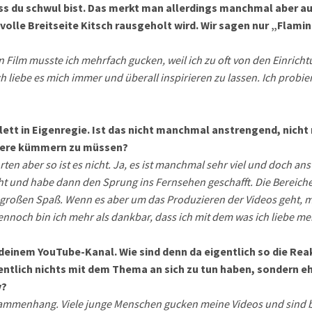
ss du schwul bist. Das merkt man allerdings manchmal aber au
volle Breitseite Kitsch rausgeholt wird. Wir sagen nur „Flamin
en Film musste ich mehrfach gucken, weil ich zu oft von den Einric
h liebe es mich immer und überall inspirieren zu lassen. Ich probie
lett in Eigenregie. Ist das nicht manchmal anstrengend, nicht
dere kümmern zu müssen?
ten aber so ist es nicht. Ja, es ist manchmal sehr viel und doch a
 und habe dann den Sprung ins Fernsehen geschafft. Die Bereiche 
 großen Spaß. Wenn es aber um das Produzieren der Videos geht, me
ennoch bin ich mehr als dankbar, dass ich mit dem was ich liebe m
deinem YouTube-Kanal. Wie sind denn da eigentlich so die Reak
ntlich nichts mit dem Thema an sich zu tun haben, sondern eh
v?
mmenhang. Viele junge Menschen gucken meine Videos und sind beg