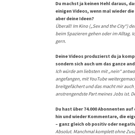
Du machst ja keinen Hehl daraus, da
einigen Videos, wenn mal wieder die 
aber deine Ideen?
Überall! Im Kino („Sex and the City“) d
beim Spazieren gehen oder im Alltag. Ic
gern.
Deine Videos produzierst du ja komp
sondern sich auch um das ganze an
Ich würde am liebsten mit „nein“ antwor
angefangen, mit YouTube weitergemacht
breitgefächert und das macht mir auch
anstrengendste Part meines Jobs ist. D
Du hast über 74.000 Abonnenten auf 
hin und wieder Kommentare, die eige
– ganz gleich ob positiv oder negati
Absolut. Manchmal komplett ohne Zusa