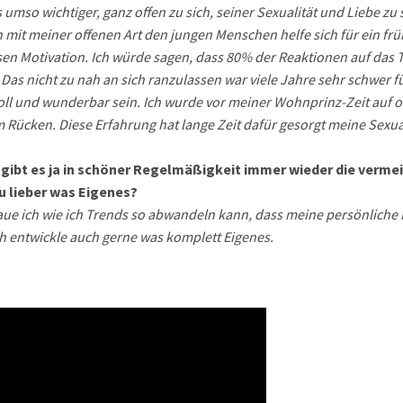
 umso wichtiger, ganz offen zu sich, seiner Sexualität und Liebe z
h mit meiner offenen Art den jungen Menschen helfe sich für ein fr
esen Motivation. Ich würde sagen, dass 80% der Reaktionen auf das 
. Das nicht zu nah an sich ranzulassen war viele Jahre sehr schwe
tvoll und wunderbar sein. Ich wurde vor meiner Wohnprinz-Zeit auf 
Rücken. Diese Erfahrung hat lange Zeit dafür gesorgt meine Sexual
bt es ja in schöner Regelmäßigkeit immer wieder die vermein
u lieber was Eigenes?
chaue ich wie ich Trends so abwandeln kann, dass meine persönliche
ich entwickle auch gerne was komplett Eigenes.