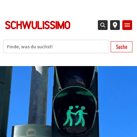
Direkt
zum
Inhalt
Suche