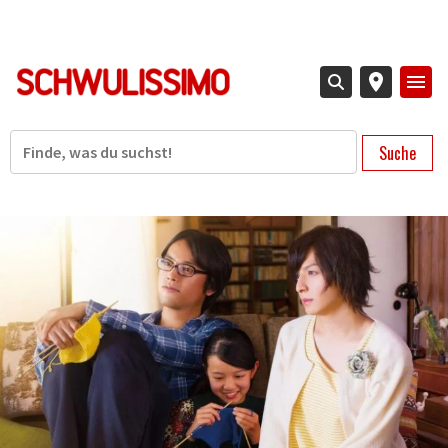
Direkt
zum
Inhalt
Suche