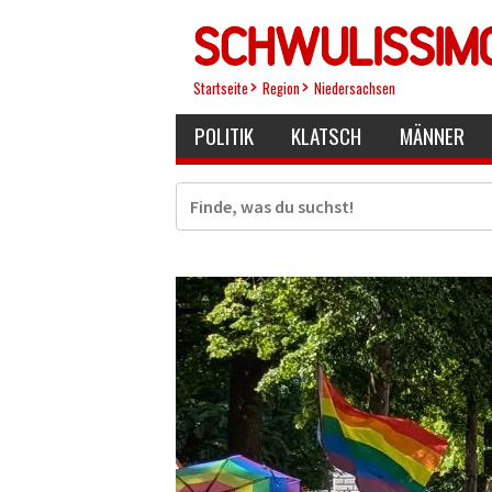
Direkt
zum
Inhalt
Startseite
Region
Niedersachsen
POLITIK
KLATSCH
MÄNNER
Suche