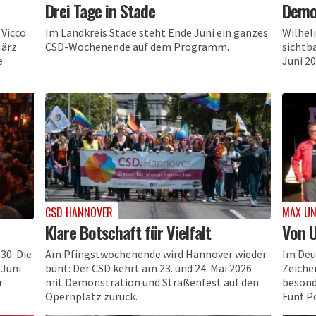
Drei Tage in Stade
Demo,
 Vicco
Im Landkreis Stade steht Ende Juni ein ganzes
Wilhel
März
CSD-Wochenende auf dem Programm.
sichtba
e
Juni 20
CSD HANNOVER
MAX UN
Klare Botschaft für Vielfalt
Von 
30: Die
Am Pfingstwochenende wird Hannover wieder
Im Deu
 Juni
bunt: Der CSD kehrt am 23. und 24. Mai 2026
Zeiche
r
mit Demonstration und Straßenfest auf den
besond
Opernplatz zurück.
Fünf P