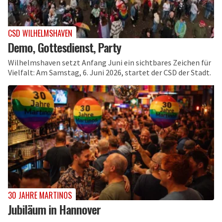
CSD WILHELMSHAVEN
Demo, Gottesdienst, Party
Wilhelmshaven setzt Anfang Juni ein sichtbares Zeichen für
Vielfalt: Am Samstag, 6. Juni 2026, startet der CSD der Stadt.
30 JAHRE MARTINOS
Jubiläum in Hannover