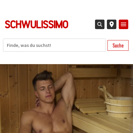
Direkt
zum
Inhalt
Suche