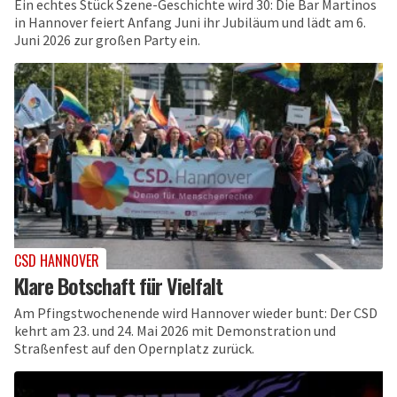
Ein echtes Stück Szene-Geschichte wird 30: Die Bar Martinos
in Hannover feiert Anfang Juni ihr Jubiläum und lädt am 6.
Juni 2026 zur großen Party ein.
CSD HANNOVER
Klare Botschaft für Vielfalt
Am Pfingstwochenende wird Hannover wieder bunt: Der CSD
kehrt am 23. und 24. Mai 2026 mit Demonstration und
Straßenfest auf den Opernplatz zurück.