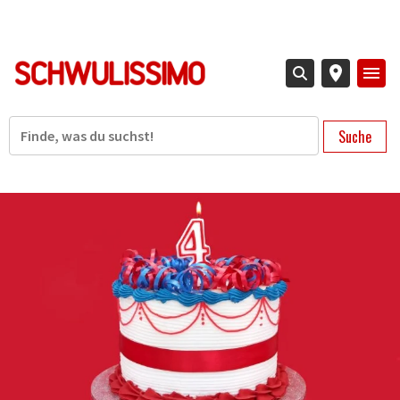
Direkt
zum
Inhalt
Suche