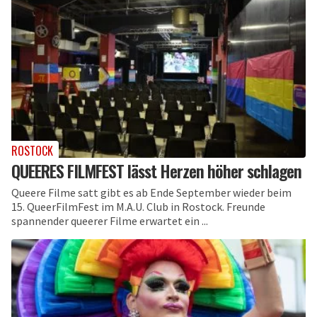
ROSTOCK
QUEERES FILMFEST lässt Herzen höher schlagen
Queere Filme satt gibt es ab Ende September wieder beim
15. QueerFilmFest im M.A.U. Club in Rostock. Freunde
spannender queerer Filme erwartet ein ...