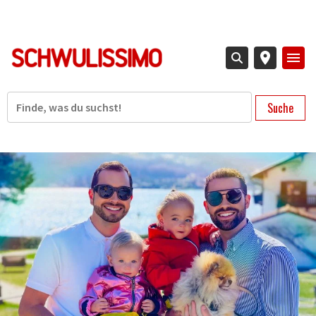
Direkt
zum
Inhalt
Suche