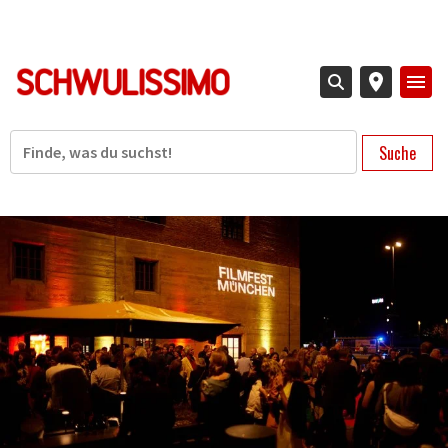
Direkt
zum
Inhalt
Suche