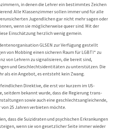
ssenzimmern, in denen die Lehrer ein bestimmtes Zeichen
nierend: Alle Klassenzimmer sollen immer und für alle
 verunsicherten Jugendlichen gar nicht mehr sagen oder
können, wenn sie möglicherweise queer sind. Mit der
diese Einschätzung herzlich wenig gemein.
udentenorganisation GLSEN zur Verfügung gestellt
en von Mobbing einen sicheren Raum für LGBTI* zu
z von Lehrern zu signalisieren, die bereit sind,
ungen und Geschlechtsidentitäten zu unterstützen. Die
ehr als ein Angebot, es entsteht kein Zwang.
feindlichen Direktive, die erst vor kurzem im US-
, seitdem bekannt wurde, dass die Regierung trans-
staltungen sowie auch eine geschlechtsangleichende,
r von 25 Jahren verbieten möchte.
en, dass die Suizidraten und psychischen Erkrankungen
teigen, wenn sie von gesetzlicher Seite immer wieder