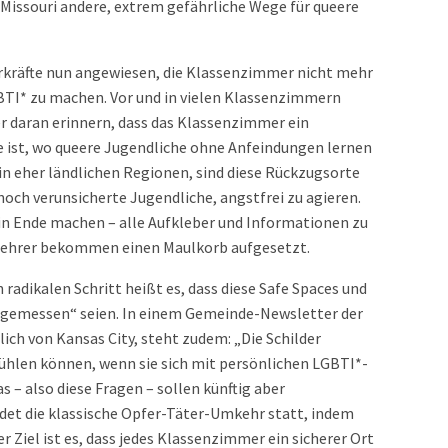
 Missouri andere, extrem gefährliche Wege für queere
ehrkräfte nun angewiesen, die Klassenzimmer nicht mehr
BTI* zu machen. Vor und in vielen Klassenzimmern
er daran erinnern, dass das Klassenzimmer ein
e ist, wo queere Jugendliche ohne Anfeindungen lernen
 in eher ländlichen Regionen, sind diese Rückzugsorte
noch verunsicherte Jugendliche, angstfrei zu agieren.
in Ende machen – alle Aufkleber und Informationen zu
Lehrer bekommen einen Maulkorb aufgesetzt.
n radikalen Schritt heißt es, dass diese Safe Spaces und
ngemessen“ seien. In einem Gemeinde-Newsletter der
lich von Kansas City, steht zudem: „Die Schilder
r fühlen können, wenn sie sich mit persönlichen LGBTI*-
s – also diese Fragen – sollen künftig aber
det die klassische Opfer-Täter-Umkehr statt, indem
er Ziel ist es, dass jedes Klassenzimmer ein sicherer Ort