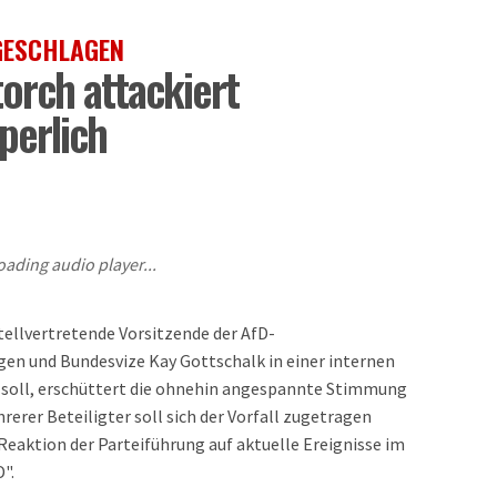
GESCHLAGEN
torch attackiert
perlich
oading audio player...
stellvertretende Vorsitzende der AfD-
gen und Bundesvize Kay Gottschalk in einer internen
 soll, erschüttert die ohnehin angespannte Stimmung
rerer Beteiligter soll sich der Vorfall zugetragen
eaktion der Parteiführung auf aktuelle Ereignisse im
D".