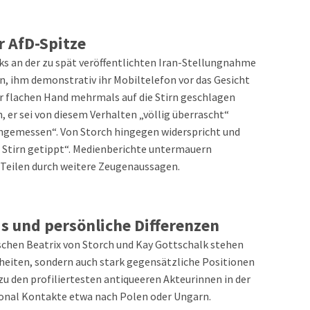
 AfD-Spitze
ks an der zu spät veröffentlichten Iran-Stellungnahme
n, ihm demonstrativ ihr Mobiltelefon vor das Gesicht
r flachen Hand mehrmals auf die Stirn geschlagen
, er sei von diesem Verhalten „völlig überrascht“
angemessen“. Von Storch hingegen widerspricht und
ne Stirn getippt“. Medienberichte untermauern
 Teilen durch weitere Zeugenaussagen.
s und persönliche Differenzen
chen Beatrix von Storch und Kay Gottschalk stehen
heiten, sondern auch stark gegensätzliche Positionen
 zu den profiliertesten antiqueeren Akteurinnen in der
ional Kontakte etwa nach Polen oder Ungarn.