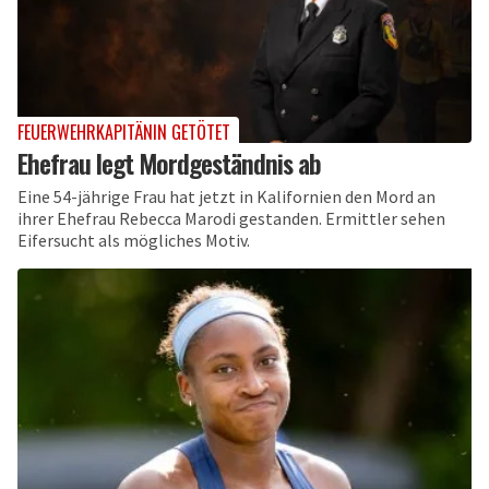
FEUERWEHRKAPITÄNIN GETÖTET
Ehefrau legt Mordgeständnis ab
Eine 54-jährige Frau hat jetzt in Kalifornien den Mord an
ihrer Ehefrau Rebecca Marodi gestanden. Ermittler sehen
Eifersucht als mögliches Motiv.