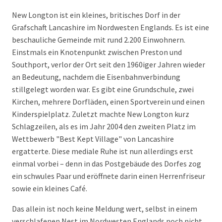
New Longton ist ein kleines, britisches Dorf in der
Grafschaft Lancashire im Nordwesten Englands. Es ist eine
beschauliche Gemeinde mit rund 2.200 Einwohnern.
Einstmals ein Knotenpunkt zwischen Preston und
Southport, verlor der Ort seit den 1960iger Jahren wieder
an Bedeutung, nachdem die Eisenbahnverbindung
stillgelegt worden war. Es gibt eine Grundschule, zwei
Kirchen, mehrere Dorfläden, einen Sportverein und einen
Kinderspielplatz. Zuletzt machte New Longton kurz
Schlagzeilen, als es im Jahr 2004 den zweiten Platz im
Wettbewerb "Best Kept Village" von Lancashire
ergatterte. Diese mediale Ruhe ist nun allerdings erst
einmal vorbei – denn in das Postgebäude des Dorfes zog
ein schwules Paar und eröffnete darin einen Herrenfriseur
sowie ein kleines Café.
Das allein ist noch keine Meldung wert, selbst in einem
verschlafenen Nest im Nordwesten Englands noch nicht,