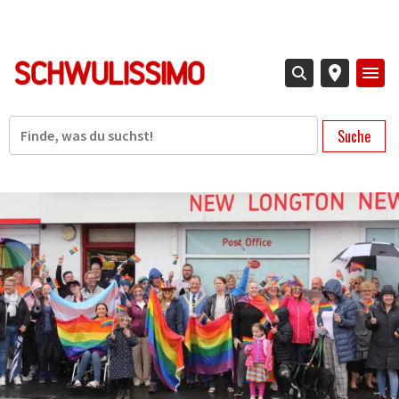
Direkt
zum
Inhalt
Suche