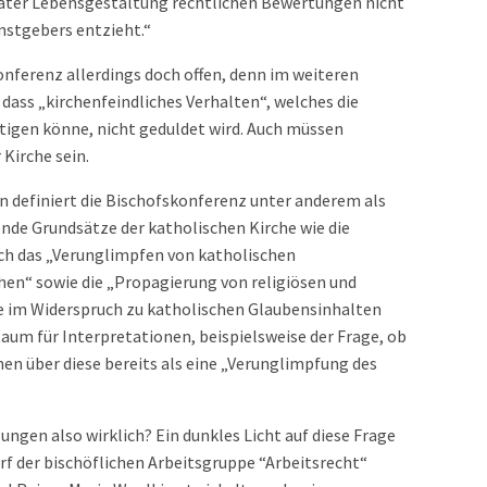
ivater Lebensgestaltung rechtlichen Bewertungen nicht
enstgebers entzieht.“
konferenz allerdings doch offen, denn im weiteren
 dass „kirchenfeindliches Verhalten“, welches die
tigen könne, nicht geduldet wird. Auch müssen
 Kirche sein.
ten definiert die Bischofskonferenz unter anderem als
ende Grundsätze der katholischen Kirche wie die
ch das „Verunglimpfen von katholischen
en“ sowie die „Propagierung von religiösen und
 im Widerspruch zu katholischen Glaubensinhalten
aum für Interpretationen, beispielsweise der Frage, ob
en über diese bereits als eine „Verunglimpfung des
ngen also wirklich? Ein dunkles Licht auf diese Frage
urf der bischöflichen Arbeitsgruppe “Arbeitsrecht“