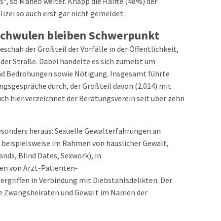
“, so Maneo weiter. Knapp die Hälfte (48%) der
izei so auch erst gar nicht gemeldet.
Schwulen bleiben Schwerpunkt
schah der Großteil der Vorfälle in der Öffentlichkeit,
 der Straße. Dabei handelte es sich zumeist um
nd Bedrohungen sowie Nötigung. Insgesamt führte
gsgespräche durch, der Großteil davon (2.014) mit
ch hier verzeichnet der Beratungsverein seit über zehn
sonders heraus: Sexuelle Gewalterfahrungen an
 beispielsweise im Rahmen von häuslicher Gewalt,
ds, Blind Dates, Sexwork), in
en von Arzt-Patienten-
rgriffen in Verbindung mit Diebstahlsdelikten. Der
e Zwangsheiraten und Gewalt im Namen der