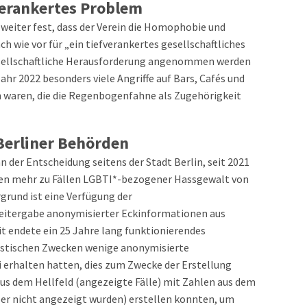
verankertes Problem
 weiter fest, dass der Verein die Homophobie und
wie vor für „ein tiefverankertes gesellschaftliches
esellschaftliche Herausforderung angenommen werden
 Jahr 2022 besonders viele Angriffe auf Bars, Cafés und
 waren, die die Regenbogenfahne als Zugehörigkeit
 Berliner Behörden
n der Entscheidung seitens der Stadt Berlin, seit 2021
en mehr zu Fällen LGBTI*-bezogener Hassgewalt von
rgrund ist eine Verfügung der
Weitergabe anonymisierter Eckinformationen aus
 endete ein 25 Jahre lang funktionierendes
istischen Zwecken wenige anonymisierte
i erhalten hatten, dies zum Zwecke der Erstellung
aus dem Hellfeld (angezeigte Fälle) mit Zahlen aus dem
aber nicht angezeigt wurden) erstellen konnten, um