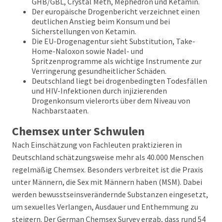
GHB/GBL, Crystal Meth, Mephedron und Ketamin.
Der europäische Drogenbericht verzeichnet einen
deutlichen Anstieg beim Konsum und bei
Sicherstellungen von Ketamin.
Die EU-Drogenagentur sieht Substitution, Take-
Home-Naloxon sowie Nadel- und
Spritzenprogramme als wichtige Instrumente zur
Verringerung gesundheitlicher Schäden.
Deutschland liegt bei drogenbedingten Todesfällen
und HIV-Infektionen durch injizierenden
Drogenkonsum vielerorts über dem Niveau von
Nachbarstaaten.
Chemsex unter Schwulen
Nach Einschätzung von Fachleuten praktizieren in
Deutschland schätzungsweise mehr als 40.000 Menschen
regelmäßig Chemsex. Besonders verbreitet ist die Praxis
unter Männern, die Sex mit Männern haben (MSM). Dabei
werden bewusstseinsverändernde Substanzen eingesetzt,
um sexuelles Verlangen, Ausdauer und Enthemmung zu
steigern. Der German Chemsex Survey ergab, dass rund 54