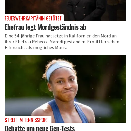
FEUERWEHRKAPITÄNIN GETÖTET
Ehefrau legt Mordgeständnis ab
Eine 54-jährige Frau hat jetzt in Kalifornien den Mord an
ihrer Ehefrau Rebecca Marodi gestanden. Ermittler sehen
Eifersucht als mögliches Motiv.
STREIT IM TENNISSPORT
Debatte um neue Gen-Tests