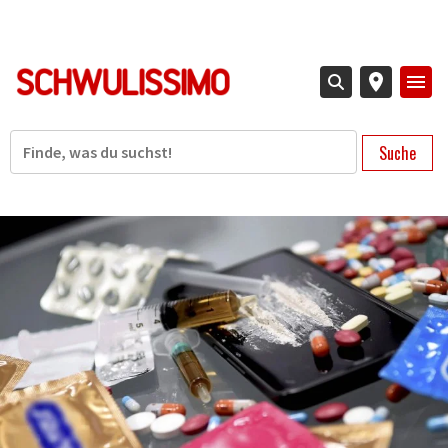
Direkt
zum
Inhalt
Suche