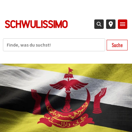
Direkt
zum
Inhalt
Suche