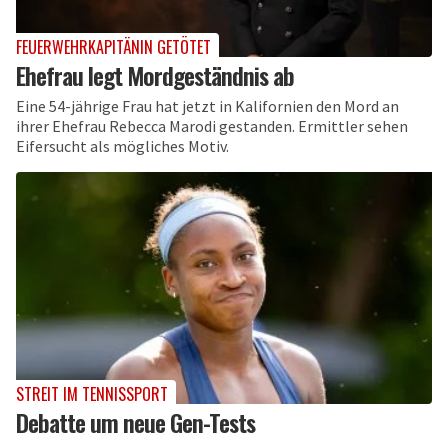
FEUERWEHRKAPITÄNIN GETÖTET
Ehefrau legt Mordgeständnis ab
Eine 54-jährige Frau hat jetzt in Kalifornien den Mord an
ihrer Ehefrau Rebecca Marodi gestanden. Ermittler sehen
Eifersucht als mögliches Motiv.
STREIT IM TENNISSPORT
Debatte um neue Gen-Tests