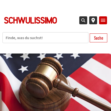
Direkt
zum
Inhalt
Suche