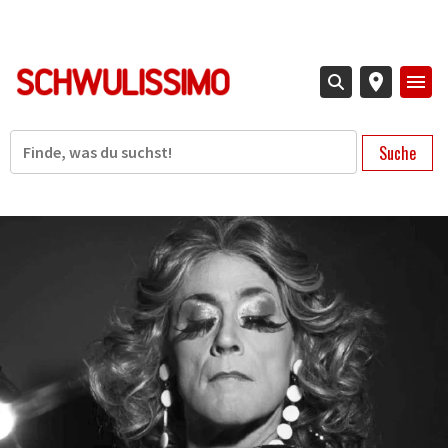
Direkt
zum
Inhalt
Suche