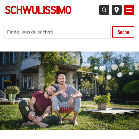
Direkt
zum
Inhalt
Suche