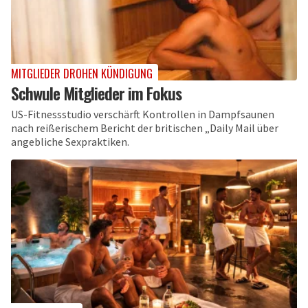
MITGLIEDER DROHEN KÜNDIGUNG
Schwule Mitglieder im Fokus
US-Fitnessstudio verschärft Kontrollen in Dampfsaunen
nach reißerischem Bericht der britischen „Daily Mail über
angebliche Sexpraktiken.