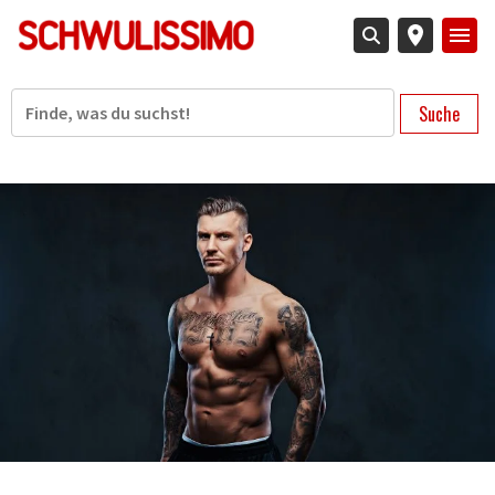
Direkt
zum
Inhalt
Suche