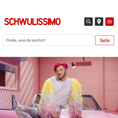
Direkt
zum
Inhalt
Suche