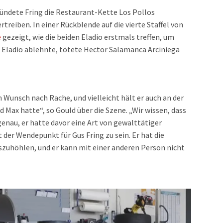
ündete Fring die Restaurant-Kette Los Pollos
iben. In einer Rückblende auf die vierte Staffel von
e
gezeigt, wie die beiden Eladio erstmals treffen, um
s Eladio ablehnte, tötete Hector Salamanca Arciniega
m Wunsch nach Rache, und vielleicht hält er auch an der
 Max hatte“, so Gould über die Szene. „Wir wissen, dass
genau, er hatte davor eine Art von gewalttätiger
 der Wendepunkt für Gus Fring zu sein. Er hat die
uszuhöhlen, und er kann mit einer anderen Person nicht