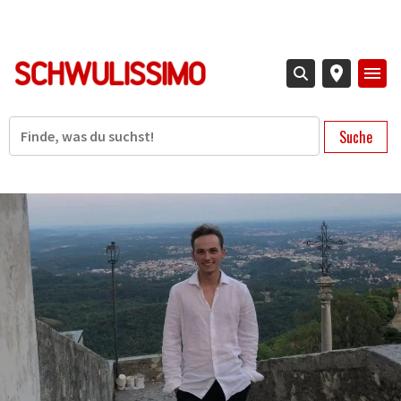
Direkt
zum
Inhalt
Suche