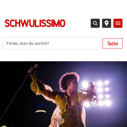
Direkt
zum
Inhalt
Suche