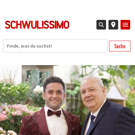
Direkt
zum
Inhalt
Suche