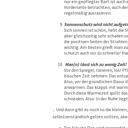
nur ein gepflegter Bart ist auch 
Vorderseite betrachten, auch der
regelmäßig ausrasieren.
Sonnenschutz wird nicht aufget
Sich sonnen ist schön, hebt die
aber gleichzeitig sehr schaden un
die positiven Seiten der Strahl
wichtig. Am besten greift man z
schützt auch vor zu schneller Ha
Man(n) lässt sich zu wenig Zeit!
Vor den Spiegel, rasieren, los! P
bisschen Zeit nehmen. Das entspa
Also, vor der gründlichen Rasur 
anwärmen. Das klappt mit warme
Durch diese Wärmezeit quillt das 
schneiden. Also: In der Ruhe liegt
... Und dann gibt es noch so die kleinen
selbstverständlich gelten sollten, abe
Das falsche Deo wird verwendet: 