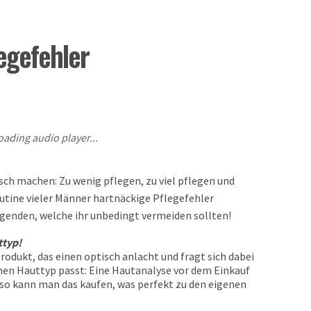
egefehler
oading audio player...
sch machen: Zu wenig pflegen, zu viel pflegen und
utine vieler Männer hartnäckige Pflegefehler
lgenden, welche ihr unbedingt vermeiden sollten!
ttyp!
odukt, das einen optisch anlacht und fragt sich dabei
nen Hauttyp passt: Eine Hautanalyse vor dem Einkauf
n so kann man das kaufen, was perfekt zu den eigenen