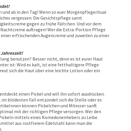
ndet!
n und ab in den Tag! Wenn so euer Morgenpflegeritual
liches vergessen: Die Gesichtspflege samt
igkeitscreme gegen zu frühe Fältchen. Und vor dem
 Nachtcreme auftragen! Wer die Extra-Portion Pflege
 zu einer erfrischenden Augencreme und zuweilen zu einer
 Jahreszeit!
lang benutzen? Besser nicht, denn es ist eurer Haut
er ist: Wird es kalt, ist eine fetthaltigere Pflege
eut sich die Haut über eine leichte Lotion oder ein
entdeckt einen Pickel und will ihn sofort ausdrücken.
, im blödesten Fall entzündet sich die Stelle oder es
tikeInnen können Pickelchen und Mitesser sanft
ptimal mit der richtigen Pflege versorgen. Wer den
 Pickeln mittels eines Komedonenhebers zu Leibe
smittel aus rostfreiem Edelstahl kann man die
.