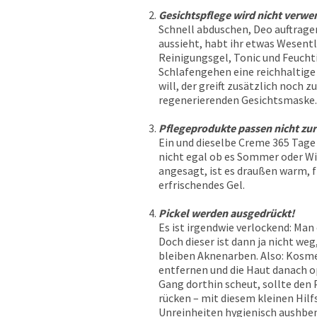
Gesichtspflege wird nicht verwe
Schnell abduschen, Deo auftrage
aussieht, habt ihr etwas Wesent
Reinigungsgel, Tonic und Feucht
Schlafengehen eine reichhaltige
will, der greift zusätzlich noch
regenerierenden Gesichtsmaske.
Pflegeprodukte passen nicht zur
Ein und dieselbe Creme 365 Tage 
nicht egal ob es Sommer oder Wint
angesagt, ist es draußen warm, fr
erfrischendes Gel.
Pickel werden ausgedrückt!
Es ist irgendwie verlockend: Man 
Doch dieser ist dann ja nicht weg
bleiben Aknenarben. Also: Kosme
entfernen und die Haut danach o
Gang dorthin scheut, sollte den
rücken – mit diesem kleinen Hilf
Unreinheiten hygienisch aushben