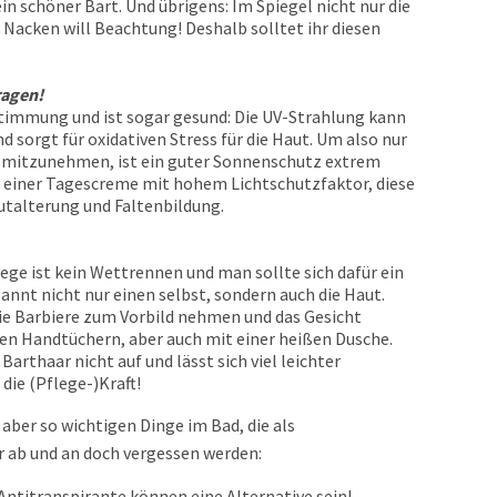
ein schöner Bart. Und übrigens: Im Spiegel nicht nur die
 Nacken will Beachtung! Deshalb solltet ihr diesen
ragen!
 Stimmung und ist sogar gesund: Die UV-Strahlung kann
d sorgt für oxidativen Stress für die Haut. Um also nur
en mitzunehmen, ist ein guter Sonnenschutz extrem
u einer Tagescreme mit hohem Lichtschutzfaktor, diese
utalterung und Faltenbildung.
flege ist kein Wettrennen und man sollte sich dafür ein
nnt nicht nur einen selbst, sondern auch die Haut.
die Barbiere zum Vorbild nehmen und das Gesicht
n Handtüchern, aber auch mit einer heißen Dusche.
Barthaar nicht auf und lässt sich viel leichter
 die (Pflege-)Kraft!
, aber so wichtigen Dinge im Bad, die als
r ab und an doch vergessen werden:
Antitranspirante können eine Alternative sein!