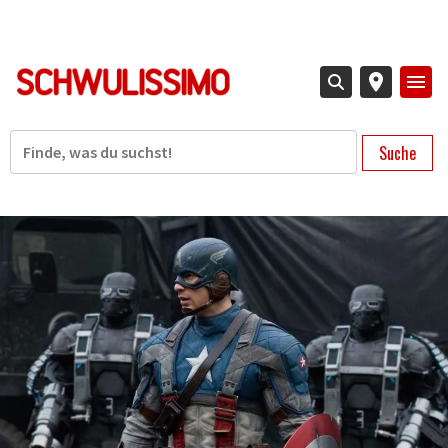
Direkt
zum
Inhalt
Suche