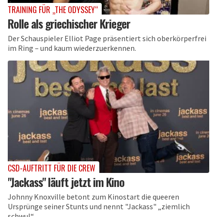
TRAINING FÜR „THE ODYSSEY“
Rolle als griechischer Krieger
Der Schauspieler Elliot Page präsentiert sich oberkörperfrei
im Ring – und kaum wiederzuerkennen.
CSD-AUFTRITT FÜR DIE CREW
"Jackass" läuft jetzt im Kino
Johnny Knoxville betont zum Kinostart die queeren
Ursprünge seiner Stunts und nennt "Jackass" „ziemlich
schwul“.