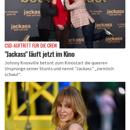
CSD-AUFTRITT FÜR DIE CREW
"Jackass" läuft jetzt im Kino
Johnny Knoxville betont zum Kinostart die queeren
Ursprünge seiner Stunts und nennt "Jackass" „ziemlich
schwul“.