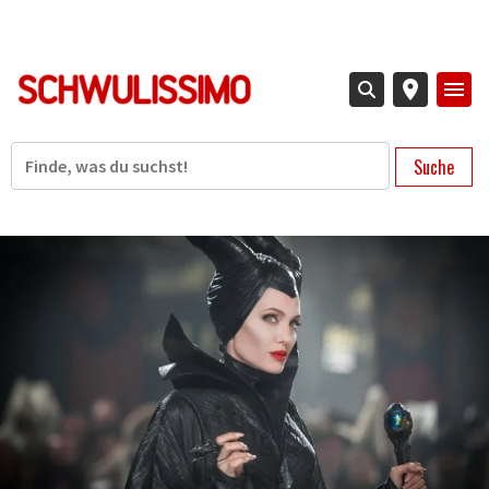
Direkt
zum
Inhalt
Suche