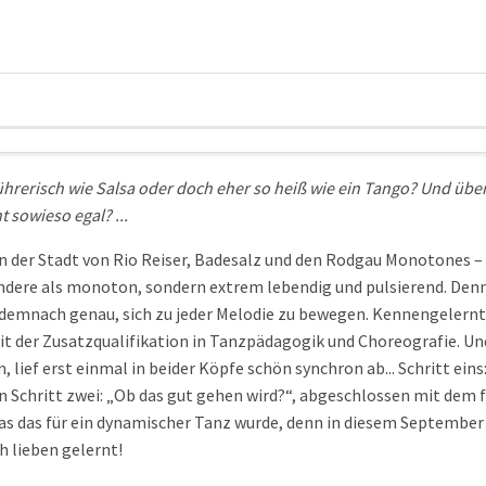
führerisch wie Salsa oder doch eher so heiß wie ein Tango? Und über
t sowieso egal? ...
n der Stadt von Rio Reiser, Badesalz und den Rodgau Monotones –
Andere als monoton, sondern extrem lebendig und pulsierend. Denn
 demnach genau, sich zu jeder Melodie zu bewegen. Kennengelernt 
 der Zusatzqualifikation in Tanzpädagogik und Choreografie. Und
lief erst einmal in beider Köpfe schön synchron ab... Schritt eins
n Schritt zwei: „Ob das gut gehen wird?“, abgeschlossen mit dem f
 was das für ein dynamischer Tanz wurde, denn in diesem September 
h lieben gelernt!