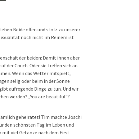
ehen Beide offen und stolz zu unserer
 Sexualität noch nicht im Reinem ist
denschaft der beiden: Damit ihnen aber
f der Couch. Oder sie treffen sich an
mmen. Wenn das Wetter mitspielt,
ngen selig oder beim in der Sonne
 gibt aufregende Dinge zu tun. Und wir
chen werden? „You are beautiful“?
nämlich geheiratet! Tim machte Joschi
für den schönsten Tag im Leben und
h mit viel Getanze nach dem First