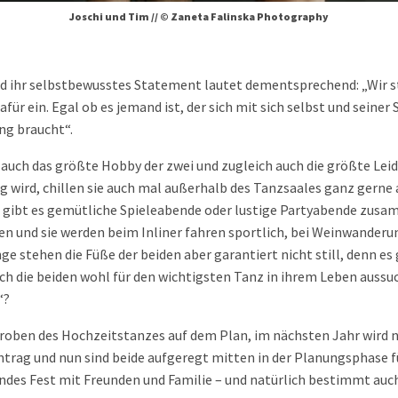
Joschi und Tim // © Zaneta Falinska Photography
nd ihr selbstbewusstes Statement lautet dementsprechend: „Wir st
für ein. Egal ob es jemand ist, der sich mit sich selbst und seiner
ng braucht“.
 auch das größte Hobby der zwei und zugleich auch die größte Lei
g wird, chillen sie auch mal außerhalb des Tanzsaales ganz gerne au
 gibt es gemütliche Spieleabende oder lustige Partyabende zusa
en und sie werden beim Inliner fahren sportlich, bei Weinwanderu
ge stehen die Füße der beiden aber garantiert nicht still, denn es
ch die beiden wohl für den wichtigsten Tanz in ihrem Leben aussu
“?
Proben des Hochzeitstanzes auf dem Plan, im nächsten Jahr wird 
ntrag und nun sind beide aufgeregt mitten in der Planungsphase 
endes Fest mit Freunden und Familie – und natürlich bestimmt auc