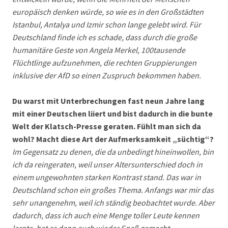
europäisch denken würde, so wie es in den Großstädten
Istanbul, Antalya und Izmir schon lange gelebt wird. Für
Deutschland finde ich es schade, dass durch die große
humanitäre Geste von Angela Merkel, 100tausende
Flüchtlinge aufzunehmen, die rechten Gruppierungen
inklusive der AfD so einen Zuspruch bekommen haben.
Du warst mit Unterbrechungen fast neun Jahre lang
mit einer Deutschen liiert und bist dadurch in die bunte
Welt der Klatsch-Presse geraten. Fühlt man sich da
wohl? Macht diese Art der Aufmerksamkeit „süchtig“?
Im Gegensatz zu denen, die da unbedingt hineinwollen, bin
ich da reingeraten, weil unser Altersunterschied doch in
einem ungewohnten starken Kontrast stand. Das war in
Deutschland schon ein großes Thema. Anfangs war mir das
sehr unangenehm, weil ich ständig beobachtet wurde. Aber
dadurch, dass ich auch eine Menge toller Leute kennen
lernte, hat es dann auch wieder Spaß gemacht.