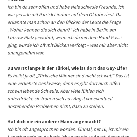
Ich bin da sehr offen und habe viele schwule Freunde. Ich
war gerade mit Patrick Lindner auf dem Oktoberfest. Da
erkannte man schon an den Blicken der Leute die Frage
„Woher kennen die sich denn?“ Ich habe in Berlin am
Lützow-Platz gewohnt; wenn ich da mit dem Hund Gassi
ging, wurde ich oft mit Blicken verfolgt – was mir aber nicht
unangenehm war.
Du warst lange in der Türkei, wie ist dort das Gay-Life?
Es heißt ja oft „Türkische Männer sind nicht schwul!“ Das ist
eine verkehrte Denkweise, denn es gibt dort auch offen
schwul lebende Schwule. Aber viele fühlen sich
unterdrückt, sie trauen sich aus Angst vor eventuell
anstehenden Problemen nicht, dazu zu stehen.
Hat dich nie ein anderer Mann angemacht?
Ich bin oft angesprochen worden. Einmal, mit 16, ist mir ein
Ledertyp gefolgt, da hatte ich sogar etwas Angst. Ansonsten