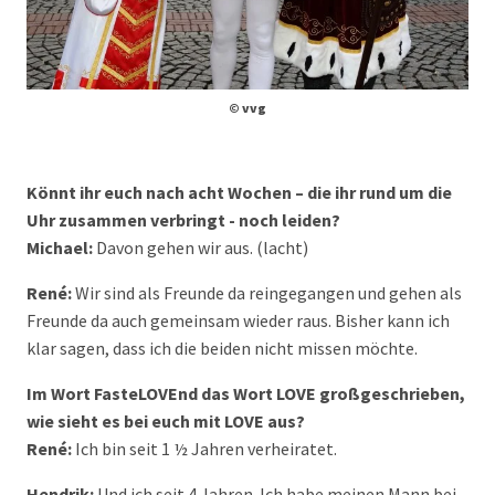
© vvg
Könnt ihr euch nach acht Wochen – die ihr rund um die
Uhr zusammen verbringt - noch leiden?
Michael:
Davon gehen wir aus. (lacht)
René:
Wir sind als Freunde da reingegangen und gehen als
Freunde da auch gemeinsam wieder raus. Bisher kann ich
klar sagen, dass ich die beiden nicht missen möchte.
Im Wort FasteLOVEnd das Wort LOVE großgeschrieben,
wie sieht es bei euch mit LOVE aus?
René:
Ich bin seit 1 ½ Jahren verheiratet.
Hendrik:
Und ich seit 4 Jahren. Ich habe meinen Mann bei