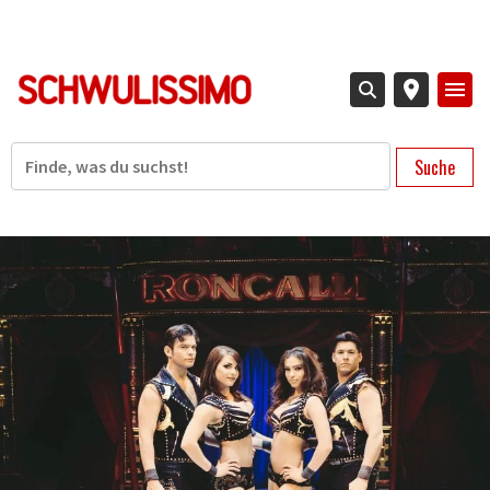
Direkt
zum
Inhalt
Suche