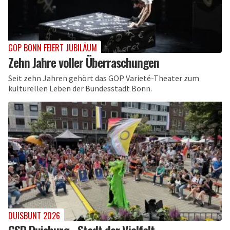
GOP BONN FEIERT JUBILÄUM
Zehn Jahre voller Überraschungen
Seit zehn Jahren gehört das GOP Varieté-Theater zum
kulturellen Leben der Bundesstadt Bonn.
DUISBUNT 2026