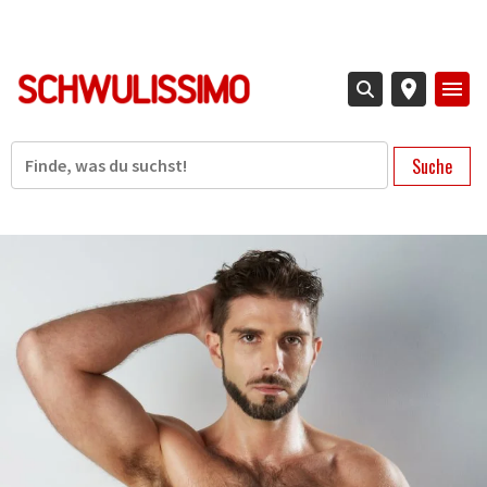
Direkt
zum
Inhalt
Suche