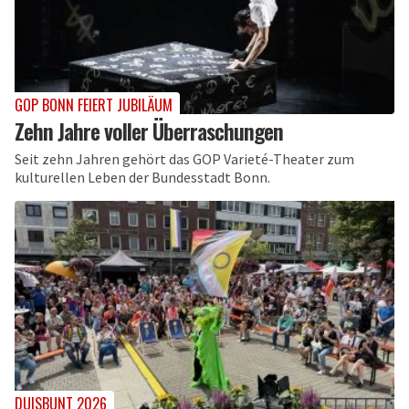
GOP BONN FEIERT JUBILÄUM
Zehn Jahre voller Überraschungen
Seit zehn Jahren gehört das GOP Varieté-Theater zum
kulturellen Leben der Bundesstadt Bonn.
DUISBUNT 2026