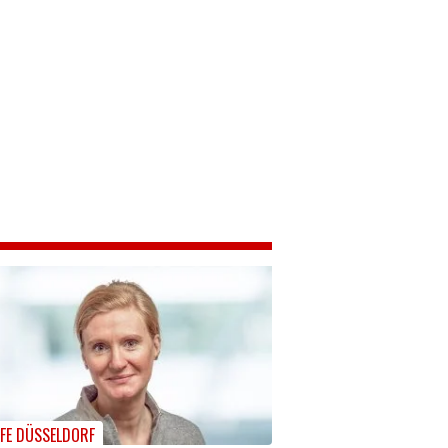
LFE DÜSSELDORF