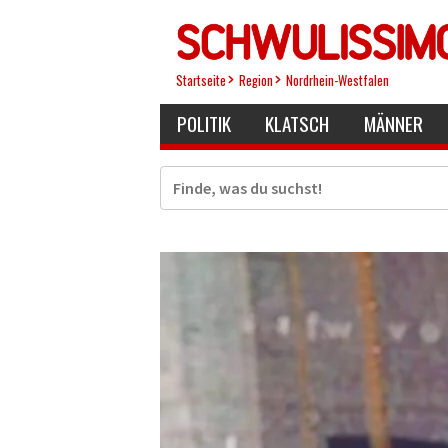
Direkt
zum
Inhalt
Startseite
Region
Nordrhein-Westfalen
POLITIK
KLATSCH
MÄNNER
Suche