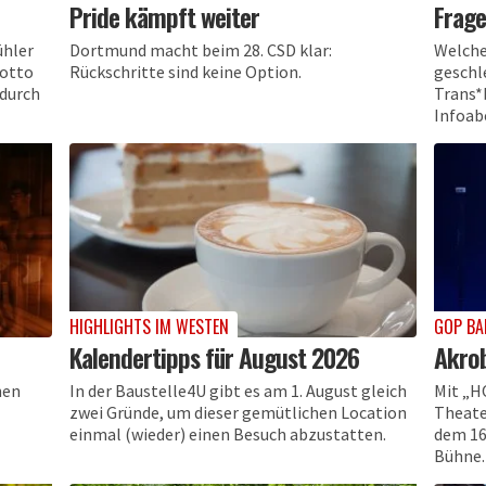
Pride kämpft weiter
Frage
ühler
Dortmund macht beim 28. CSD klar:
Welche
Motto
Rückschritte sind keine Option.
geschl
 durch
Trans*
Infoab
HIGHLIGHTS IM WESTEN
GOP BA
Kalendertipps für August 2026
Akrob
nen
In der Baustelle4U gibt es am 1. August gleich
Mit „H
zwei Gründe, um dieser gemütlichen Location
Theate
einmal (wieder) einen Besuch abzustatten.
dem 16
Bühne.