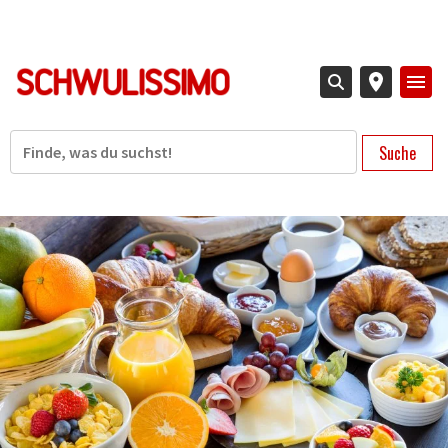
Direkt
zum
Inhalt
Suche