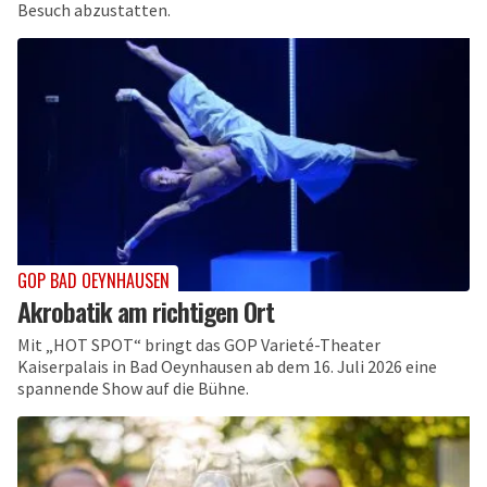
Besuch abzustatten.
GOP BAD OEYNHAUSEN
Akrobatik am richtigen Ort
Mit „HOT SPOT“ bringt das GOP Varieté-Theater
Kaiserpalais in Bad Oeynhausen ab dem 16. Juli 2026 eine
spannende Show auf die Bühne.