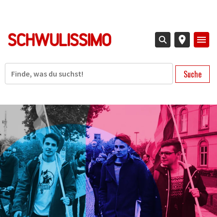
Direkt
zum
Inhalt
Suche