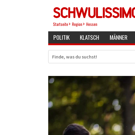
Direkt
zum
Inhalt
Startseite
Region
Hessen
POLITIK
KLATSCH
MÄNNER
Suche