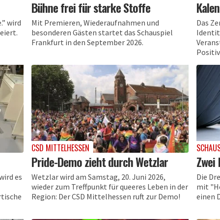
Bühne frei für starke Stoffe
Kalen
.” wird
Mit Premieren, Wiederaufnahmen und
Das Ze
eiert.
besonderen Gästen startet das Schauspiel
Identit
Frankfurt in den September 2026.
Verans
Positiv
CSD MITTELHESSEN
SCHAUS
Pride-Demo zieht durch Wetzlar
Zwei 
wird es
Wetzlar wird am Samstag, 20. Juni 2026,
Die Dr
wieder zum Treffpunkt für queeres Leben in der
mit "H
rtische
Region: Der CSD Mittelhessen ruft zur Demo!
einen 