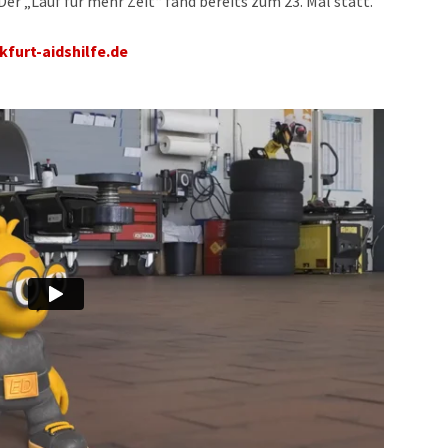
r „Lauf für mehr Zeit“ fand bereits zum 23. Mal statt.
furt-aidshilfe.de