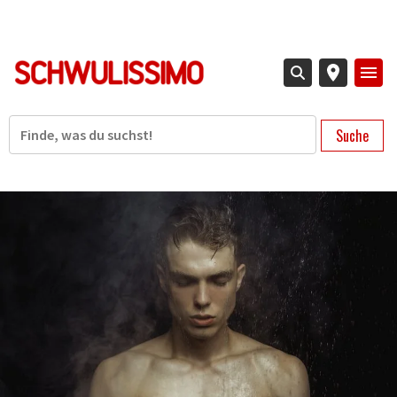
Direkt
zum
Inhalt
Suche