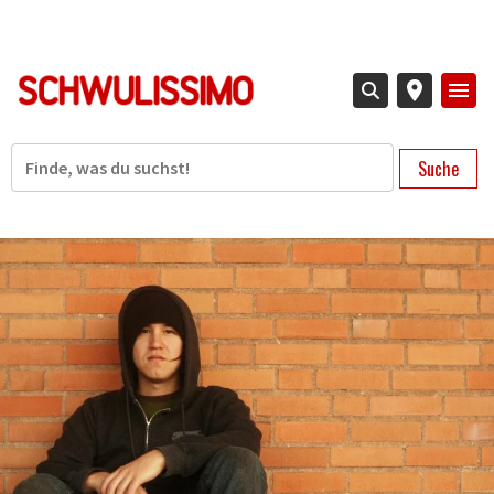
Direkt
zum
Inhalt
Suche