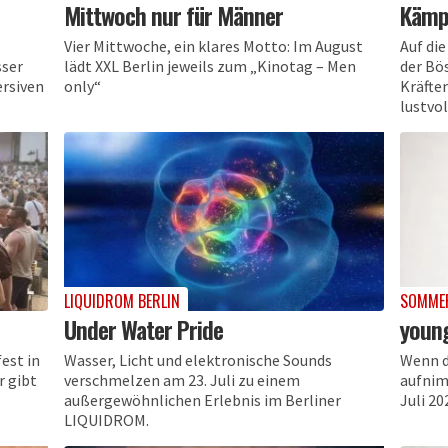
Mittwoch nur für Männer
Kämp
Vier Mittwoche, ein klares Motto: Im August
Auf die
sser
lädt XXL Berlin jeweils zum „Kinotag – Men
der Bö
ersiven
only“
Kräfte
lustvol
LIQUIDROM BERLIN
SOMMER
Under Water Pride
young
fest in
Wasser, Licht und elektronische Sounds
Wenn d
r gibt
verschmelzen am 23. Juli zu einem
aufnim
außergewöhnlichen Erlebnis im Berliner
Juli 2
LIQUIDROM.