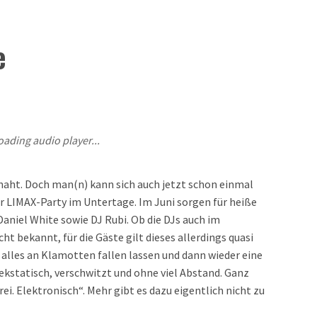
e
oading audio player...
aht. Doch man(n) kann sich auch jetzt schon einmal
er LIMAX-Party im Untertage. Im Juni sorgen für heiße
aniel White sowie DJ Rubi. Ob die DJs auch im
t bekannt, für die Gäste gilt dieses allerdings quasi
alles an Klamotten fallen lassen und dann wieder eine
ekstatisch, verschwitzt und ohne viel Abstand. Ganz
ei. Elektronisch“. Mehr gibt es dazu eigentlich nicht zu