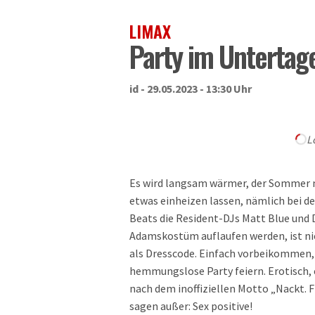
LIMAX
Party im Untertag
id - 29.05.2023 - 13:30 Uhr
L
Es wird langsam wärmer, der Sommer n
etwas einheizen lassen, nämlich bei d
Beats die Resident-DJs Matt Blue und D
Adamskostüm auflaufen werden, ist nich
als Dresscode. Einfach vorbeikommen, 
hemmungslose Party feiern. Erotisch, 
nach dem inoffiziellen Motto „Nackt. Fr
sagen außer: Sex positive!