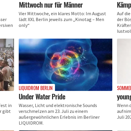
Mittwoch nur für Männer
Kämp
Vier Mittwoche, ein klares Motto: Im August
Auf die
sser
lädt XXL Berlin jeweils zum „Kinotag – Men
der Bö
ersiven
only“
Kräfte
lustvol
LIQUIDROM BERLIN
SOMMER
Under Water Pride
young
fest in
Wasser, Licht und elektronische Sounds
Wenn d
r gibt
verschmelzen am 23. Juli zu einem
aufnim
außergewöhnlichen Erlebnis im Berliner
Juli 2
LIQUIDROM.