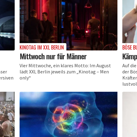
KINOTAG IM XXL BERLIN
BÖSE B
Mittwoch nur für Männer
Kämp
Vier Mittwoche, ein klares Motto: Im August
Auf die
sser
lädt XXL Berlin jeweils zum „Kinotag – Men
der Bö
ersiven
only“
Kräfte
lustvol