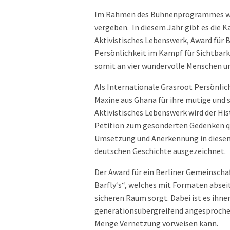
Im Rahmen des Bühnenprogrammes wer
vergeben. In diesem Jahr gibt es die 
Aktivistisches Lebenswerk, Award für 
Persönlichkeit im Kampf für Sichtbarke
somit an vier wundervolle Menschen 
Als Internationale Grasroot Persönlich
Maxine aus Ghana für ihre mutige und 
Aktivistisches Lebenswerk wird der Histo
Petition zum gesonderten Gedenken q
Umsetzung und Anerkennung in diesem J
deutschen Geschichte ausgezeichnet.
Der Award für ein Berliner Gemeinscha
Barfly‘s“, welches mit Formaten absei
sicheren Raum sorgt. Dabei ist es ihne
generationsübergreifend angesprochen
Menge Vernetzung vorweisen kann.