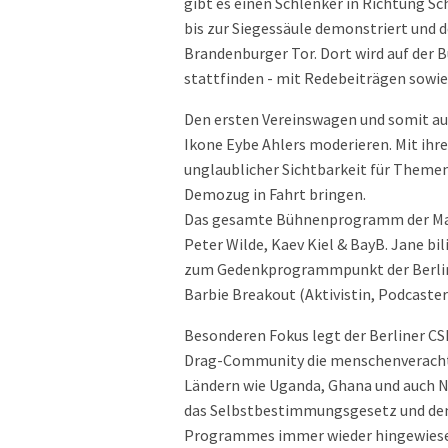
gibt es einen Schlenker in Richtung S
bis zur Siegessäule demonstriert und d
Brandenburger Tor. Dort wird auf der 
stattfinden - mit Redebeiträgen sowie
Den ersten Vereinswagen und somit au
Ikone Eybe Ahlers moderieren. Mit ihr
unglaublicher Sichtbarkeit für Themen
Demozug in Fahrt bringen.
Das gesamte Bühnenprogramm der Mains
Peter Wilde, Kaev Kiel & BayB. Jane bi
zum Gedenkprogrammpunkt der Berline
Barbie Breakout (Aktivistin, Podcaster
Besonderen Fokus legt der Berliner CS
Drag-Community die menschenveracht
Ländern wie Uganda, Ghana und auch N
das Selbstbestimmungsgesetz und den
Programmes immer wieder hingewiese