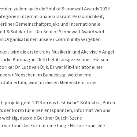
den zudem auch die Soul of Stonewall Awards 2023
Kategorien Internationale Grasroot Persönlichkeit,
Berliner Gemeinschaftprojekt und Internationale
it & Solidarität. Der Soul of Stonewall Award wird
und Organisationen unserer Community vergeben.
keit wird die erste trans Musikerin und Aktivistin Angel
starke Kampagne #killthebill ausgezeichnet. Für sein
riker Dr. Lutz van Dijk. Er war Mit-Initiator einer
ueerer Menschen im Bundestag, welche ihre
ahr erfuhr, wird für diesen Meilenstein in der
ftsprojekt geht 2023 an das Lesbische* Kollektiv „Butch
ts der Norm für einen entspannten, informativen und
n wichtig, dass die Berliner Butch-Szene
 wird und das Format eine lange Historie und jede