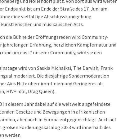
chöneberg und Nollendorfplatz. Von dort aus wird weiter
er Endpunkt ist am Ende der Straße des 17. Juni am
Bühne eine vielfältige Abschlusskundgebung
 künstlerischen und musikalischen Acts.
ch die Bühne der Eröffnungsreden wird Community-
er jahrelangen Erfahrung, herzlichen Kämpfernatur und
 rund um das L* unserer Community, wird sie den
tage wird von Saskia Michalksi, The Darvish, Frank
lingual moderiert. Die diesjährige Sondermoderation
r Aids Hilfe übernimmt niemand Geringeres als
in, HIV+ Idol, Drag Queen).
D in diesem Jahr dabei auf die weltweit angefeindete
enden Gesetze und Bewegungen in afrikanischen
amibia, aber auch in Europa entgegenschlägt. Auch auf
 großen Forderungskatalog 2023 wird innerhalb des
n werden.