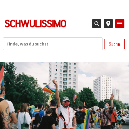
Direkt
zum
Inhalt
Suche